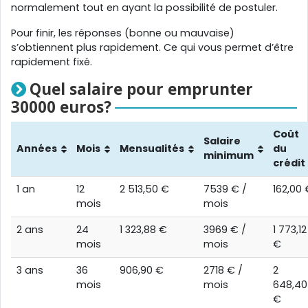
normalement tout en ayant la possibilité de postuler.
Pour finir, les réponses (bonne ou mauvaise)
s’obtiennent plus rapidement. Ce qui vous permet d’être
rapidement fixé.
Quel salaire pour emprunter
30000 euros?
Coût
Salaire
Années
Mois
Mensualités
du
minimum
crédit
1 an
12
2 513,50 €
7539 € /
162,00 
mois
mois
2 ans
24
1 323,88 €
3969 € /
1 773,12
mois
mois
€
3 ans
36
906,90 €
2718 € /
2
mois
mois
648,40
€