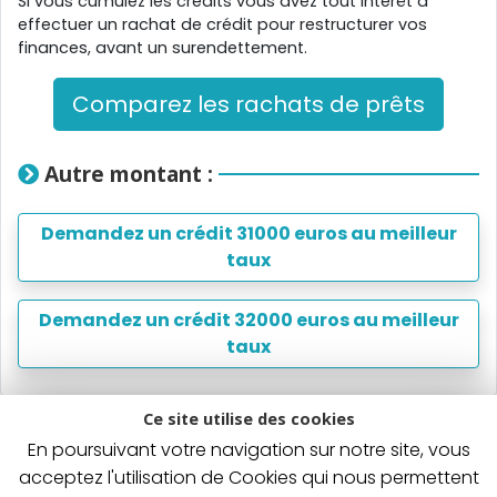
Si vous cumulez les crédits vous avez tout intérêt à
effectuer un rachat de crédit pour restructurer vos
finances, avant un surendettement.
Comparez les rachats de prêts
Autre montant :
Demandez un crédit 31000 euros au meilleur
taux
Demandez un crédit 32000 euros au meilleur
taux
Ce site utilise des cookies
En poursuivant votre navigation sur notre site, vous
Un crédit vous engage et doit être remboursé. Vérifiez
vos capacités de remboursement avant de vous
acceptez l'utilisation de Cookies qui nous permettent