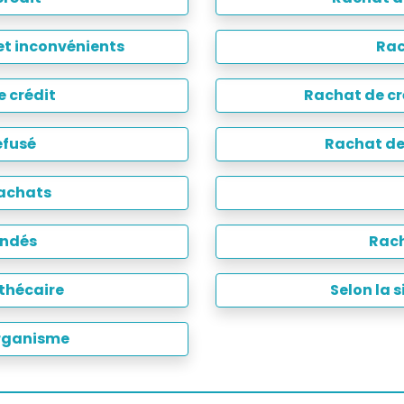
et inconvénients
Rac
e crédit
Rachat de cr
efusé
Rachat de 
rachats
andés
Rach
thécaire
Selon la 
organisme