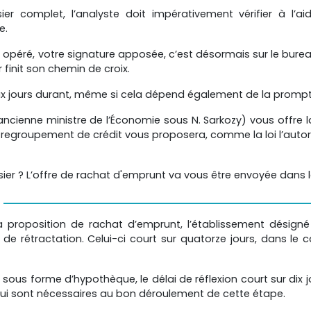
ier complet, l’analyste doit impérativement vérifier à l’ai
e.
 opéré, votre signature apposée, c’est désormais sur le bure
 finit son chemin de croix.
ux jours durant, même si cela dépend également de la prompti
ancienne ministre de l’Économie sous N. Sarkozy) vous offre l
re regroupement de crédit vous proposera, comme la loi l’autor
er ? L’offre de rachat d'emprunt va vous être envoyée dans l
proposition de rachat d’emprunt, l’établissement désign
 de rétractation. Celui-ci court sur quatorze jours, dans l
ous forme d’hypothèque, le délai de réflexion court sur dix jou
s qui sont nécessaires au bon déroulement de cette étape.