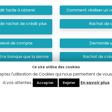
it facile à obtenir
Comment réaliser un rac
 rachat de crédit plus
Rachat de c
 relevé de compte
Demande ur
utre banque que la sienne
Rachat de cré
Ce site utilise des cookies
rédit est refusé
Simuler anonymemen
ceptez l'utilisation de Cookies qui nous permettent de vou
à vos attentes..
En savoir plus
Accepter
Rejeter
t doit être remboursé. Vérifiez vos capacités de remboursem
.fr | Tous droits réservés |
Mentions légales
|
Politique de confidentialité
|
Co
Avis clients
Cnasea.fr
9.5
/
10
395
avis clients.