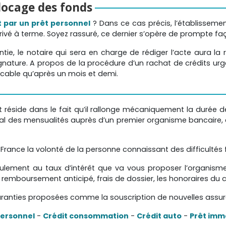
blocage des fonds
t par un prêt personnel
? Dans ce cas précis, l’établissem
rrivé à terme. Soyez rassuré, ce dernier s’opère de prompte fa
ntie, le notaire qui sera en charge de rédiger l’acte aura 
ignature. A propos de la procédure d’un rachat de crédits urge
icable qu’après un mois et demi.
t réside dans le fait qu’il rallonge mécaniquement la durée 
bal des mensualités auprès d’un premier organisme bancaire
rance la volonté de la personne connaissant des difficultés fin
eulement au taux d’intérêt que va vous proposer l’organis
 remboursement anticipé, frais de dossier, les honoraires du co
s garanties proposées comme la souscription de nouvelles assura
personnel
-
Crédit consommation
-
Crédit auto
-
Prêt immo