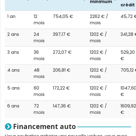
minimum
crédit
1 an
12
754,05 €
2262 € /
45,72 
mois
mois
2 ans
24
397,17 €
1202 € /
341,28 
mois
mois
3 ans
36
272,07 €
1202 € /
529,20
mois
mois
€
4 ans
48
206,81 €
1202 € /
705,12
mois
mois
5 ans
60
172,22 €
1202 € /
1047,6
mois
mois
€
6 ans
72
147,36 €
1202 € /
1609,92
mois
mois
€
Financement auto
Vous souhaitez acheter une nouvelle voiture, vous avez