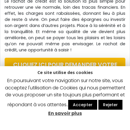
Le rachat de crédit est la solution la plus simple pour
retrouver une vie normale, loin des tracas financiers. En
effet, les charges sont rabaissées, donnant lieu à plus
de reste à vivre. On peut faire des épargnes ou investir
son argent dans d’autres projets. Place à la sérénité et à
la tranquillité. Et même sa qualité de vie devient plus
améliorée, on peut se payer tous les plaisirs et les loisirs
qu’on ne pouvait même pas envisager. Le rachat de
crédit, une opportunité à saisir !
CLIQUEZ ICI POUR DEMANDER VOTRE
RACHAT DE CREDIT
Ce site utilise des cookies
En poursuivant votre navigation sur notre site, vous
acceptez l'utilisation de Cookies qui nous permettent
de vous proposer un site toujours plus performant et
Un crédit vous engage et doit être remboursé. Vérifiez
répondant à vos attentes..
Accepter
Rejeter
vos capacités de remboursement avant de vous
En savoir plus
engager.
©2026 | Cnasea.fr | Tous droits réservés |
Mentions légales
|