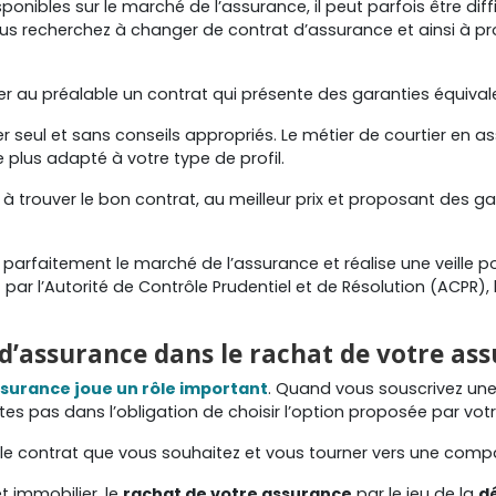
nibles sur le marché de l’assurance, il peut parfois être diffi
i vous recherchez à changer de contrat d’assurance et ainsi à 
uver au préalable un contrat qui présente des garanties équiv
ouver seul et sans conseils appropriés. Le métier de courtier en
 plus adapté à votre type de profil.
de à trouver le bon contrat, au meilleur prix et proposant des 
arfaitement le marché de l’assurance et réalise une veille pou
 l’Autorité de Contrôle Prudentiel et de Résolution (ACPR), l
r d’assurance dans le rachat de votre a
assurance joue un rôle important
. Quand vous souscrivez une
tes pas dans l’obligation de choisir l’option proposée par vo
 le contrat que vous souhaitez et vous tourner vers une comp
t immobilier, le
rachat de votre assurance
par le jeu de la
d