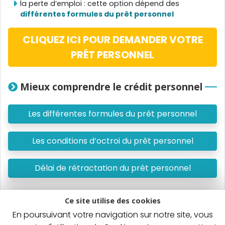
la perte d’emploi : cette option dépend des
différentes formules du prêt personnel
CLIQUEZ ICI POUR DEMANDER VOTRE
PRÊT PERSONNEL
Mieux comprendre le crédit personnel
Les différentes formules du prêt personnel
Les conditions d’octroi du prêt personnel
Délai de rétractation du prêt personnel
Ce site utilise des cookies
En poursuivant votre navigation sur notre site, vous
Un crédit vous engage et doit être remboursé. Vérifiez