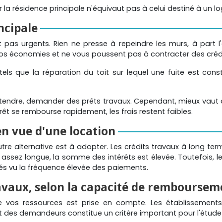
 la résidence principale n'équivaut pas à celui destiné à un l
ncipale
pas urgents. Rien ne presse à repeindre les murs, à part l'e
os économies et ne vous poussent pas à contracter des crédi
els que la réparation du toit sur lequel une fuite est cons
tendre, demander des prêts travaux. Cependant, mieux vaut 
rêt se rembourse rapidement, les frais restent faibles.
n vue d'une location
re alternative est à adopter. Les crédits travaux à long te
ssez longue, la somme des intérêts est élevée. Toutefois, le p
ités vu la fréquence élevée des paiements.
ravaux, selon la capacité de remboursem
e vos ressources est prise en compte. Les établissement
des demandeurs constitue un critère important pour l'étude de