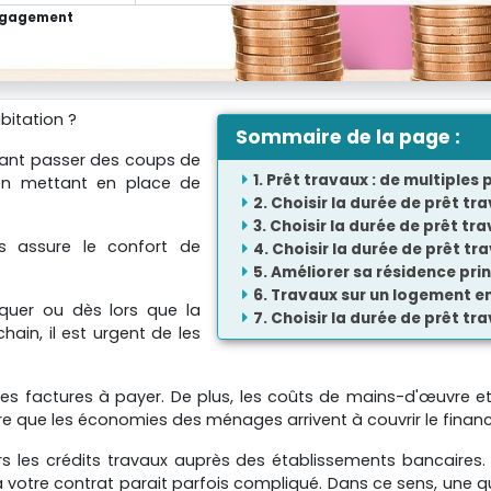
engagement
bitation ?
Sommaire de la page :
sant passer des coups de
Prêt travaux : de multiples
en mettant en place de
Choisir la durée de prêt tr
Choisir la durée de prêt tra
es assure le confort de
Choisir la durée de prêt tr
Améliorer sa résidence pri
Travaux sur un logement en
quer ou dès lors que la
Choisir la durée de prêt t
chain, il est urgent de les
es factures à payer. De plus, les coûts de mains-d'œuvre et 
are que les économies des ménages arrivent à couvrir le finan
ers les crédits travaux auprès des établissements bancaires
à votre contrat parait parfois compliqué. Dans ce sens, une q