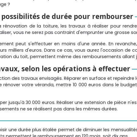
age ?
s possibilités de durée pour rembourser
a rénovation de la toiture, les travaux à réaliser pour ren
réaliser, vous ne serez pas contraint d'emprunter une grosse 
sement peut s'effectuer en moins d'une année. En revanche,
rs milliers d'euros. Dans ce cas, vous aurez l'occasion de co
vation du toit, permettent même des remboursements allant 
avaux, selon les opérations à effectuer
ction des travaux envisagés. Réparer en surface et repeindr
de rénover votre véranda, mettre 10 000 euros dans le budget e
er jusqu'à 30 000 euros. Réaliser une extension de pièce n'es
ursements ne se réalisent pas dans les mêmes durées.
isir une durée plus étalée permet de diminuer les mensualit
dits permettent le remboursement en 120 mois, soit dix ans.