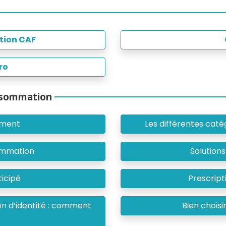
tion CAF
ro
nsommation
ement
Les différentes caté
ommation
Solution
icipé
Prescrip
on d’identité : comment
Bien chois