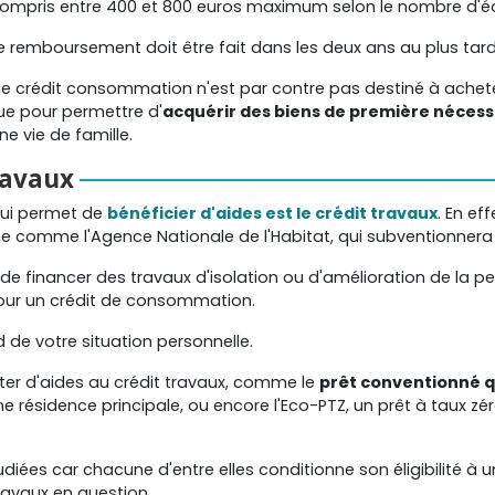
ompris entre 400 et 800 euros maximum selon le nombre d'
e remboursement doit être fait dans les deux ans au plus tard
e crédit consommation n'est par contre pas destiné à achet
e pour permettre d'
acquérir des biens de première nécess
 vie de famille.
ravaux
qui permet de
bénéficier d'aides est le crédit travaux
. En ef
me comme l'Agence Nationale de l'Habitat, qui subventionnera 
e financer des travaux d'isolation ou d'amélioration de la 
pour un crédit de consommation.
nd de votre situation personnelle.
fiter d'aides au crédit travaux, comme le
prêt conventionné q
e résidence principale, ou encore l'Eco-PTZ, un prêt à taux zéro
udiées car chacune d'entre elles conditionne son éligibilité à 
avaux en question.